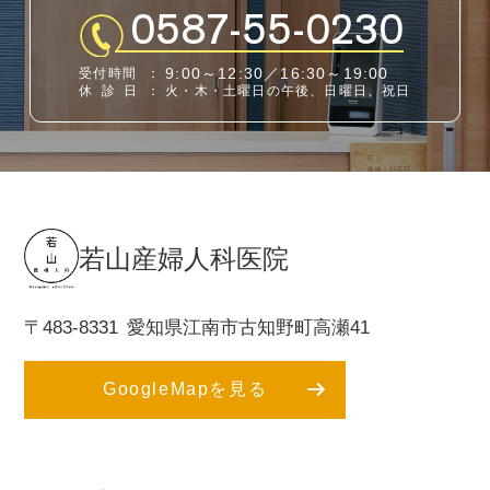
0587-55-0230
9:00～12:30／16:30～19:00
受付時間
：
休診日
：
火・木・土曜日の午後、日曜日、祝日
若山産婦人科医院
〒483-8331
愛知県江南市古知野町高瀬41
GoogleMapを見る