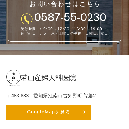
お問い合わせはこちら
0587-55-0230
9:00～12:30／16:30～19:00
受付時間
：
休診日
：
火・木・土曜日の午後、日曜日、祝日
若山産婦人科医院
〒483-8331
愛知県江南市古知野町高瀬41
GoogleMapを見る