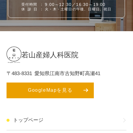
9:00～12:30／16:30～19:00
受付時間
：
休診日
：
火・木・土曜日の午後、日曜日、祝日
若山産婦人科医院
〒483-8331
愛知県江南市古知野町高瀬41
GoogleMapを見る
トップページ